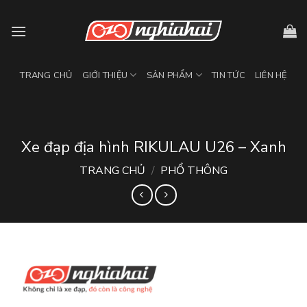
Skip
to
content
TRANG CHỦ
GIỚI THIỆU
SẢN PHẨM
TIN TỨC
LIÊN HỆ
Xe đạp địa hình RIKULAU U26 – Xanh
TRANG CHỦ
/
PHỔ THÔNG