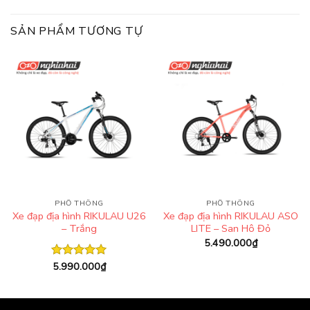
SẢN PHẨM TƯƠNG TỰ
PHỔ THÔNG
PHỔ THÔNG
Xe đạp địa hình RIKULAU U26
Xe đạp địa hình RIKULAU ASO
– Trắng
LITE – San Hô Đỏ
5.490.000
₫
5.990.000
₫
Được xếp
hạng
5.00
5 sao