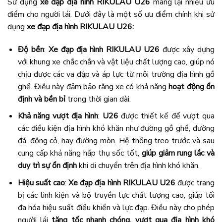
Sử dụng
xe đạp địa hình RIKULAU U26
mang lại nhiều ưu
điểm cho người lái. Dưới đây là một số ưu điểm chính khi sử
dụng
xe đạp địa hình RIKULAU U26:
Độ bền
:
Xe đạp địa hình RIKULAU U26
được xây dựng
với khung xe chắc chắn và vật liệu chất lượng cao, giúp nó
chịu được các va đập và áp lực từ môi trường địa hình gồ
ghề. Điều này đảm bảo rằng xe có khả năng
hoạt động ổn
định và bền bỉ
trong thời gian dài.
Khả năng vượt địa hình
:
U26
được thiết kế để vượt qua
các điều kiện địa hình khó khăn như đường gồ ghề, đường
đá, đồng cỏ, hay đường mòn. Hệ thống treo trước và sau
cung cấp khả năng hấp thụ sốc tốt,
giúp giảm rung lắc và
duy trì sự ổn định
khi di chuyển trên địa hình khó khăn.
Hiệu suất cao
:
Xe đạp địa hình RIKULAU U26
được trang
bị các linh kiện và bộ truyền lực chất lượng cao, giúp tối
đa hóa hiệu suất điều khiển và lực đạp. Điều này cho phép
người lái
tăng tốc nhanh chóng, vượt qua địa hình khó