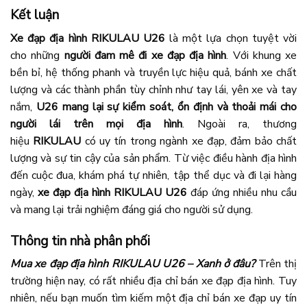
Kết luận
Xe đạp địa hình RIKULAU U26
là một lựa chọn tuyệt vời
cho những
người đam mê đi xe đạp địa hình
. Với khung xe
bền bỉ, hệ thống phanh và truyền lực hiệu quả, bánh xe chất
lượng và các thành phần tùy chỉnh như tay lái, yên xe và tay
nắm,
U26 mang lại sự kiểm soát, ổn định và thoải mái cho
người lái trên mọi địa hình
. Ngoài ra, thương
hiệu
RIKULAU
có uy tín trong ngành xe đạp, đảm bảo chất
lượng và sự tin cậy của sản phẩm. Từ việc điều hành địa hình
đến cuộc đua, khám phá tự nhiên, tập thể dục và đi lại hàng
ngày,
xe đạp địa hình RIKULAU
U26
đáp ứng nhiều nhu cầu
và mang lại trải nghiệm đáng giá cho người sử dụng.
Thông tin nhà phân phối
Mua xe đạp địa hình RIKULAU U26 – Xanh ở đâu?
Trên thị
trường hiện nay, có rất nhiều địa chỉ bán xe đạp địa hình. Tuy
nhiên, nếu bạn muốn tìm kiếm một địa chỉ bán xe đạp uy tín