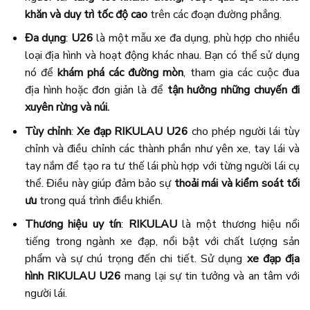
khăn và duy trì tốc độ cao
trên các đoạn đường phẳng.
Đa dụng
:
U26
là một mẫu xe đa dụng, phù hợp cho nhiều
loại địa hình và hoạt động khác nhau. Bạn có thể sử dụng
nó để
khám phá các đường mòn
, tham gia các cuộc đua
địa hình hoặc đơn giản là để
tận hưởng những chuyến đi
xuyên rừng và núi.
Tùy chỉnh
:
Xe đạp RIKULAU U26
cho phép người lái tùy
chỉnh và điều chỉnh các thành phần như yên xe, tay lái và
tay nắm để tạo ra tư thế lái phù hợp với từng người lái cụ
thể. Điều này giúp đảm bảo sự
thoải mái và kiểm soát tối
ưu
trong quá trình điều khiển.
Thương hiệu uy tín
:
RIKULAU
là một thương hiệu nổi
tiếng trong ngành xe đạp, nổi bật với chất lượng sản
phẩm và sự chú trọng đến chi tiết. Sử dụng
xe đạp địa
hình RIKULAU U26
mang lại sự tin tưởng và an tâm với
người lái.