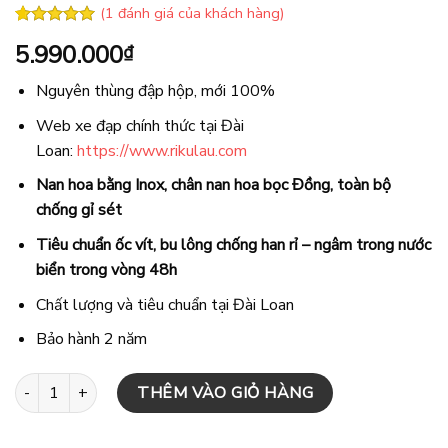
(
1
đánh giá của khách hàng)
5.00
1
trên 5
5.990.000
₫
dựa trên
đánh giá
Nguyên thùng đập hộp, mới 100%
Web xe đạp chính thức tại Đài
Loan:
https://www.rikulau.com
Nan hoa bằng Inox, chân nan hoa bọc Đồng, toàn bộ
chống gỉ sét
Tiêu chuẩn ốc vít, bu lông chống han rỉ – ngâm trong nước
biển trong vòng 48h
Chất lượng và tiêu chuẩn tại Đài Loan
Bảo hành 2 năm
Xe đạp địa hình RIKULAU U26 - Xanh số lượng
THÊM VÀO GIỎ HÀNG