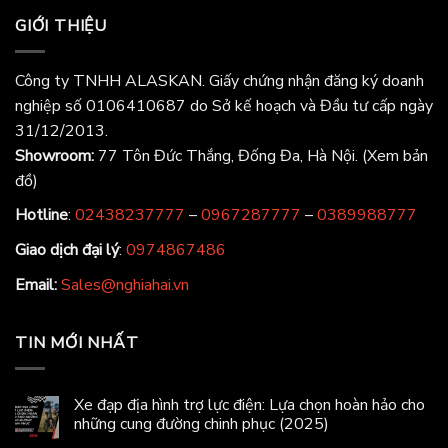
GIỚI THIỆU
Công ty TNHH ALASKAN. Giấy chứng nhận đăng ký doanh
nghiệp số 0106410687 do Sở kế hoạch và Đầu tư cấp ngày
31/12/2013.
Showroom:
77 Tôn Đức Thắng, Đống Đa, Hà Nội.
(Xem bản
đồ)
Hotline
:
02438237777
–
0967287777
–
0389988777
Giao dịch đại lý
:
0974867486
Email:
Sales@nghiahai.vn
TIN MỚI NHẤT
Xe đạp địa hình trợ lực điện: Lựa chọn hoàn hảo cho
những cung đường chinh phục (2025)