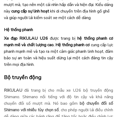
mượt mà, tạo nên một cái nhìn hấp dẫn và hiện đại. Kiểu dáng
này
cung cấp sự linh hoạt
khi di chuyển trên địa hình gồ ghề
và giúp người lái kiểm soát xe một cách dễ dàng.
Hệ thống phanh
Xe đạp RIKULAU U26
được trang bị
hệ thống
phanh cơ
mạnh mẽ và chất lượng cao.
Hệ thống phanh cơ
cung cấp lực
phanh mạnh mẽ và tạo ra một cảm giác phanh linh hoạt, đảm
bảo sự an toàn và hiệu suất dừng lại một cách đáng tin cậy
trên mọi địa hình.
Bộ truyền động
RIKULAU
đã trang bị cho mẫu xe U26 bộ truyền động
Shimano. Shimano nổi tiếng với độ tin cậy và khả năng
chuyển đổi số mượt mà. Nó bao gồm
bộ chuyển đổi số
Shimano với nhiều tùy chọn số
, cho phép người lái điều chỉnh
dễ dàng giữa các bánh răng để tăng tốc hoặc điều chỉnh lực