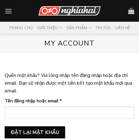
Skip
to
content
TRANG CHỦ
GIỚI THIỆU
SẢN PHẨM
TIN TỨC
LIÊN HỆ
MY ACCOUNT
Quên mật khẩu? Vui lòng nhập tên đăng nhập hoặc địa chỉ
email. Bạn sẽ nhận được một liên kết tạo mật khẩu mới qua
email.
Bắt
Tên đăng nhập hoặc email
*
buộc
ĐẶT LẠI MẬT KHẨU