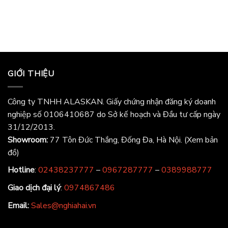
GIỚI THIỆU
Công ty TNHH ALASKAN. Giấy chứng nhận đăng ký doanh
nghiệp số 0106410687 do Sở kế hoạch và Đầu tư cấp ngày
31/12/2013.
Showroom:
77 Tôn Đức Thắng, Đống Đa, Hà Nội.
(Xem bản
đồ)
Hotline
:
02438237777
–
0967287777
–
0389988777
Giao dịch đại lý
:
0974867486
Email:
Sales@nghiahai.vn