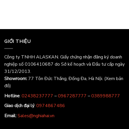
GIỚI THIỆU
Công ty TNHH ALASKAN. Giấy chứng nhận đăng ký doanh
nghiệp số 0106410687 do Sở kế hoạch và Đầu tư cấp ngày
31/12/2013.
Showroom:
77 Tôn Đức Thắng, Đống Đa, Hà Nội.
(Xem bản
đồ)
Hotline
:
02438237777
–
0967287777
–
0389988777
Giao dịch đại lý
:
0974867486
Email:
Sales@nghiahai.vn