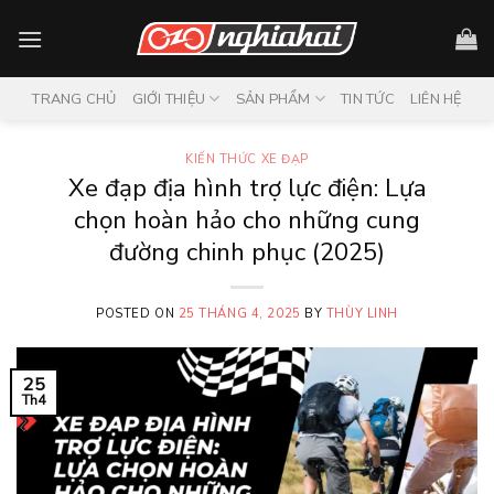
Skip
to
content
TRANG CHỦ
GIỚI THIỆU
SẢN PHẨM
TIN TỨC
LIÊN HỆ
KIẾN THỨC XE ĐẠP
Xe đạp địa hình trợ lực điện: Lựa
chọn hoàn hảo cho những cung
đường chinh phục (2025)
POSTED ON
25 THÁNG 4, 2025
BY
THÙY LINH
25
Th4