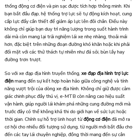
thống động cơ điện và pin sạc được tích hợp thông minh. Khi
bạn bắt đầu đạp, hệ thống trợ lực sẽ tự động kích hoạt, cung
cấp lực đẩy cần thiết để giảm áp lực lên đôi chân. Điều này
không chỉ giúp bạn duy trì năng lượng trong suốt hành trình
dài mà còn mang lại trải nghiệm lái xe nhẹ nhàng, thoải mái
hơn, đặc biệt trên những đoạn đường khó khăn hoặc khi phải
đối mặt với các thử thách tự nhiên như đá sỏi, bùn lầy hay
đường trơn trượt.
So với xe đạp địa hình truyền thống,
xe đạp địa hình trợ lực
điện
mang đến sự kết hợp hoàn hảo giữa công nghệ và tính
năng vượt trội của dòng xe địa hình. Không chỉ giữ được cảm
giác chinh phục đầy thú vị, e-MTB còn nâng cao hiệu suất
vận hành, giúp người lái khám phá những cung đường mới mà
trước đây có thể không khả thi do giới hạn về sức lực hoặc
thời gian. Chính sự hỗ trợ linh hoạt từ
động cơ điện
đã mở ra
cơ hội cho nhiều đối tượng sử dụng, từ người mới bắt đầu cho
đến các tay lái chuyên nghiệp, đồng thời mang đến sự cân