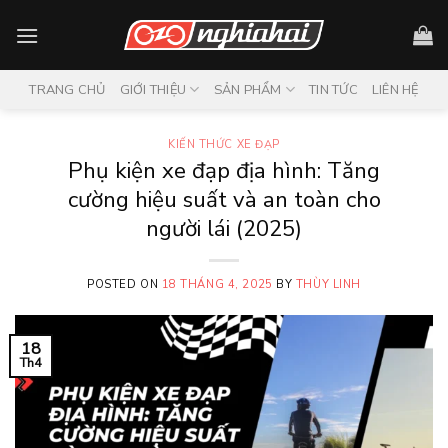
Skip
to
content
TRANG CHỦ
GIỚI THIỆU
SẢN PHẨM
TIN TỨC
LIÊN HỆ
KIẾN THỨC XE ĐẠP
Phụ kiện xe đạp địa hình: Tăng
cường hiệu suất và an toàn cho
người lái (2025)
POSTED ON
18 THÁNG 4, 2025
BY
THÙY LINH
18
Th4