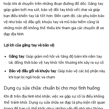
hoặc khi di chuyển trên những đoạn đường đổ dốc. Găng tay
giúp giảm bớt ma sát, bảo vệ đôi tay khỏi vết chai và giúp
bạn điều khiển tay lái tốt hơn. Bên cạnh đó, các phụ kiện bảo
vệ như bảo vệ đầu gối, khuỷu tay và mũ bảo hiểm cũng là
những món đồ không thể thiếu khi tham gia các chuyến đi xe
đạp địa hình.
Lợi ích của găng tay và bảo vệ:
Găng tay
: Giúp giảm mồ hôi và tăng độ bám khi nắm tay
lái, đồng thời bảo vệ tay khỏi tổn thương khi xảy ra sự cố.
Bảo vệ đầu gối và khuỷu tay
: Giúp bảo vệ các bộ phận này
khi bạn bị ngã hoặc va chạm.
Dụng cụ sửa chữa: chuẩn bị cho mọi tình huống
Khi đi trên địa hình khó khăn, việc xe gặp sự cố là điều không
thể tránh khỏi. Dụng cụ sửa chữa xe đạp là phụ kiện rất quan
trọng để bạn có thể khắc phục những vấn đề nhỏ như thủng