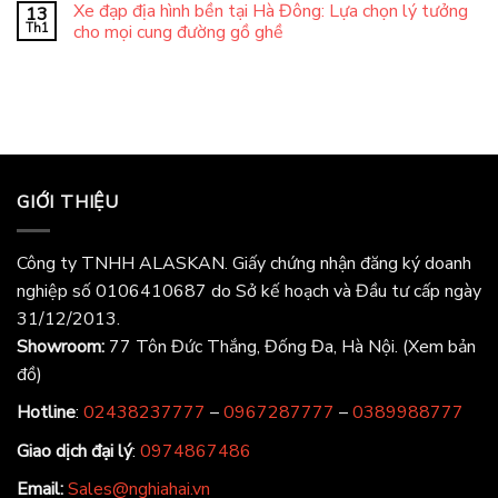
Xe đạp địa hình bền tại Hà Đông: Lựa chọn lý tưởng
13
Th1
cho mọi cung đường gồ ghề
GIỚI THIỆU
Công ty TNHH ALASKAN. Giấy chứng nhận đăng ký doanh
nghiệp số 0106410687 do Sở kế hoạch và Đầu tư cấp ngày
31/12/2013.
Showroom:
77 Tôn Đức Thắng, Đống Đa, Hà Nội.
(Xem bản
đồ)
Hotline
:
02438237777
–
0967287777
–
0389988777
Giao dịch đại lý
:
0974867486
Email:
Sales@nghiahai.vn