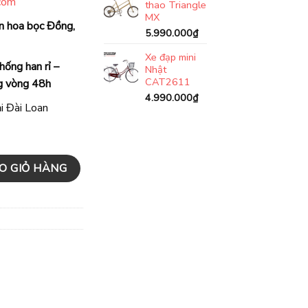
.com
thao Triangle
MX
an hoa bọc Đồng,
5.990.000
₫
Xe đạp mini
hống han rỉ –
Nhật
CAT2611
g vòng 48h
4.990.000
₫
ại Đài Loan
Trắng số lượng
O GIỎ HÀNG