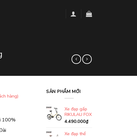
g
SẢN PHẨM MỚI
ách hàng)
Xe đạp gấp
RIKULAU FOX
ới 100%
4.490.000
₫
Đài
Xe đạp thể