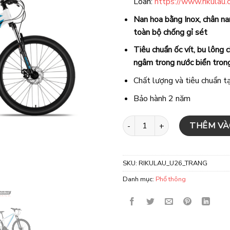
Loan:
https://www.rikulau
Nan hoa bằng Inox, chân n
toàn bộ chống gỉ sét
Tiêu chuẩn ốc vít, bu lông c
ngâm trong nước biển tron
Chất lượng và tiêu chuẩn t
Bảo hành 2 năm
Xe đạp địa hình RIKULAU U26 - 
THÊM VÀ
SKU:
RIKULAU_U26_TRANG
Danh mục:
Phổ thông