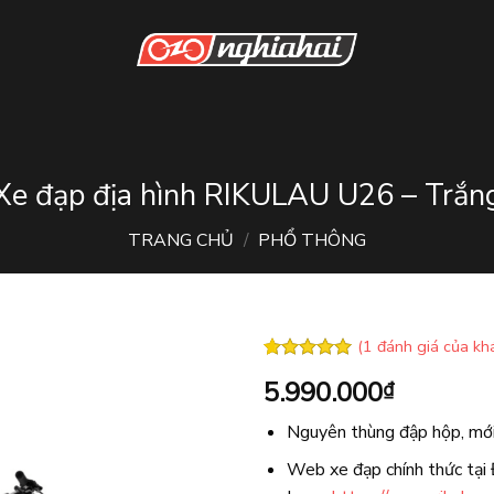
Xe đạp địa hình RIKULAU U26 – Trắn
TRANG CHỦ
/
PHỔ THÔNG
(
1
đánh giá của kh
5.00
1
trên 5
5.990.000
₫
dựa trên
đánh giá
Nguyên thùng đập hộp, m
Web xe đạp chính thức tại 