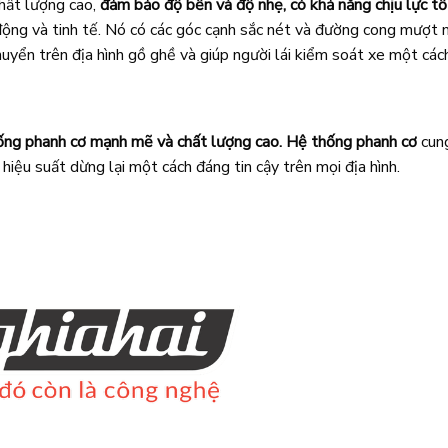
hất lượng cao,
đảm bảo độ bền và độ nhẹ, có khả năng chịu lực tố
ộng và tinh tế. Nó có các góc cạnh sắc nét và đường cong mượt mà
huyển trên địa hình gồ ghề và giúp người lái kiểm soát xe một các
ống
phanh cơ mạnh mẽ và chất lượng cao.
Hệ thống phanh cơ
cung
hiệu suất dừng lại một cách đáng tin cậy trên mọi địa hình.