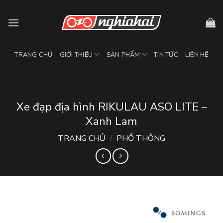
Skip
to
content
TRANG CHỦ
GIỚI THIỆU
SẢN PHẨM
TIN TỨC
LIÊN HỆ
Xe đạp địa hình RIKULAU ASO LITE –
Xanh Lam
TRANG CHỦ
/
PHỔ THÔNG