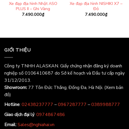
Xe đạp địa hình Nhật ASO
Xe đạp địa hình NISHIKI X7 –
PLUS II – Ghi Vàng
Đỏ
7.490.000
₫
7.490.000
₫
GIỚI THIỆU
Công ty TNHH ALASKAN. Giấy chứng nhận đăng ký doanh
nghiệp số 0106410687 do Sở kế hoạch và Đầu tư cấp ngày
31/12/2013.
Showroom:
77 Tôn Đức Thắng, Đống Đa, Hà Nội.
(Xem bản
đồ)
Hotline
:
02438237777
–
0967287777
–
0389988777
Giao dịch đại lý
:
0974867486
Email:
Sales@nghiahai.vn