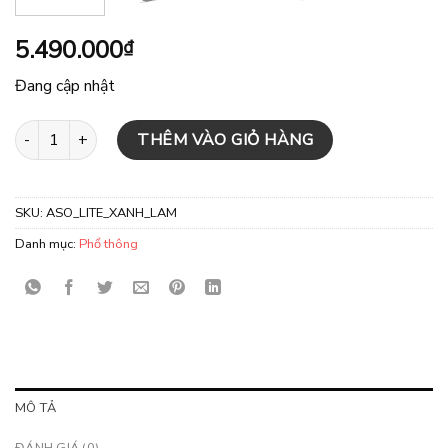
5.490.000
₫
Đang cập nhật
Xe đạp địa hình RIKULAU ASO LITE - Xanh Lam số lượng
THÊM VÀO GIỎ HÀNG
SKU:
ASO_LITE_XANH_LAM
Danh mục:
Phổ thông
MÔ TẢ
ĐÁNH GIÁ (0)