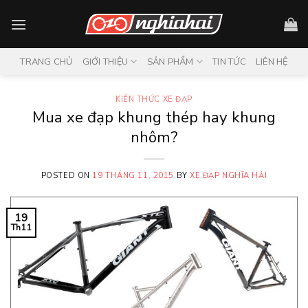
Skip
to
content
TRANG CHỦ
GIỚI THIỆU
SẢN PHẨM
TIN TỨC
LIÊN HỆ
KIẾN THỨC XE ĐẠP
Mua xe đạp khung thép hay khung
nhôm?
POSTED ON
19 THÁNG 11, 2015
BY
XE ĐẠP NGHĨA HẢI
19
Th11