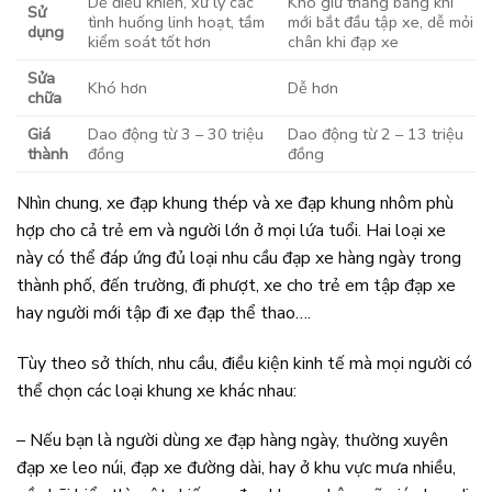
Dễ điều khiển, xử lý các
Khó giữ thăng bằng khi
Sử
tình huống linh hoạt, tầm
mới bắt đầu tập xe, dễ mỏi
dụng
kiểm soát tốt hơn
chân khi đạp xe
Sửa
Khó hơn
Dễ hơn
chữa
Giá
Dao động từ 3 – 30 triệu
Dao động từ 2 – 13 triệu
thành
đồng
đồng
Nhìn chung, xe đạp khung thép và xe đạp khung nhôm phù
hợp cho cả trẻ em và người lớn ở mọi lứa tuổi. Hai loại xe
này có thể đáp ứng đủ loại nhu cầu đạp xe hàng ngày trong
thành phố, đến trường, đi phượt, xe cho trẻ em tập đạp xe
hay người mới tập đi xe đạp thể thao….
Tùy theo sở thích, nhu cầu, điều kiện kinh tế mà mọi người có
thể chọn các loại khung xe khác nhau:
– Nếu bạn là người dùng xe đạp hàng ngày, thường xuyên
đạp xe leo núi, đạp xe đường dài, hay ở khu vực mưa nhiều,