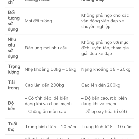
chí
Đối
Không phù hợp cho các
tượng
Mọi đối tượng
vận động viên đạp xe
sử
chuyên nghiệp
dụng
Nhu
Không phù hợp với mục
cầu
Đáp ứng mọi nhu cầu
đích luyện tập, tham gia
sử
giải đua xe đạp
dụng
Trọng
Nhẹ khoảng 10kg – 15kg
Nặng khoảng 15 – 25kg
lượng
Tải
Cao lên đến 200kg
Cao lên đến 200kg
trọng
– Có tính dẻo, dễ biến
– Độ bền cao, ít bị biến
Độ
dạng khi va chạm mạnh
dạng khi va chạm
bền
– Chống ăn mòn cao
– Dễ bị oxy hóa (rỉ sét)
Tuổi
Trung bình từ 5 – 10 năm
Trung bình từ 6 – 10 năm
thọ