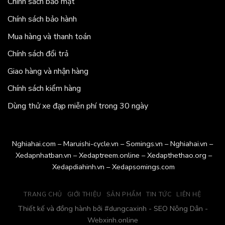
Chính sách bảo mật
Chính sách bảo hành
Mua hàng và thanh toán
Chính sách đổi trả
Giao hàng và nhận hàng
Chính sách kiểm hàng
Dùng thử xe đạp miễn phí trong 30 ngày
Nghiahai.com
–
Maruishi-cycle.vn
–
Somings.vn
–
Nghiahai.vn
–
Xedapnhatban.vn
–
Xedaptreem.online
–
Xedapthethao.org
–
Xedapdiahinh.vn
–
Xedapsomings.com
TRANG CHỦ
GIỚI THIỆU
SẢN PHẨM
TIN TỨC
LIÊN HỆ
Thiết kế và đồng hành bởi
#dungcaxinh
-
SEO Nông Dân
-
Webxinh.online