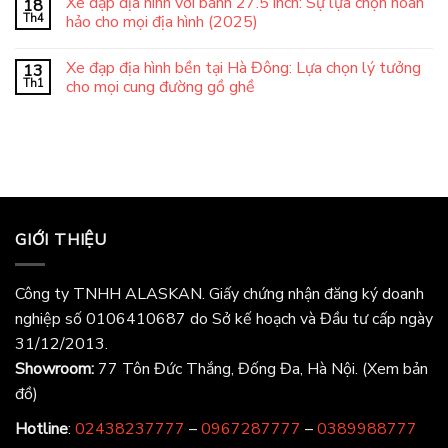
Xe đạp địa hình với bánh 27.5 inch: Sự lựa chọn hoàn
18
Th4
hảo cho mọi địa hình (2025)
Xe đạp địa hình bền tại Hà Đông: Lựa chọn lý tưởng
13
Th1
cho mọi cung đường gồ ghề
GIỚI THIỆU
Công ty TNHH ALASKAN. Giấy chứng nhận đăng ký doanh
nghiệp số 0106410687 do Sở kế hoạch và Đầu tư cấp ngày
31/12/2013.
Showroom:
77 Tôn Đức Thắng, Đống Đa, Hà Nội.
(Xem bản
đồ)
Hotline
:
02438237777
–
0967287777
–
0389988777