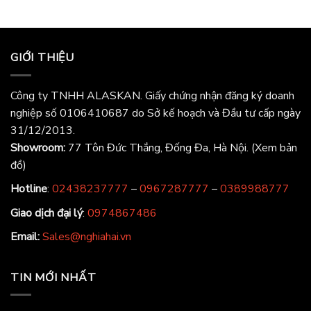
GIỚI THIỆU
Công ty TNHH ALASKAN. Giấy chứng nhận đăng ký doanh
nghiệp số 0106410687 do Sở kế hoạch và Đầu tư cấp ngày
31/12/2013.
Showroom:
77 Tôn Đức Thắng, Đống Đa, Hà Nội.
(Xem bản
đồ)
Hotline
:
02438237777
–
0967287777
–
0389988777
Giao dịch đại lý
:
0974867486
Email:
Sales@nghiahai.vn
TIN MỚI NHẤT