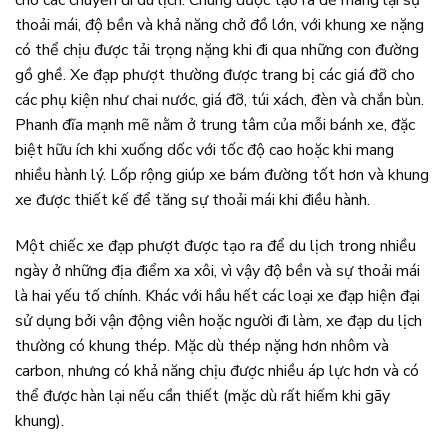
cho các chuyến đi du lịch. Chúng được tạo ra để mang lại sự
thoải mái, độ bền và khả năng chở đồ lớn, với khung xe nặng
có thể chịu được tải trọng nặng khi đi qua những con đường
gồ ghề. Xe đạp phượt thường được trang bị các giá đỡ cho
các phụ kiện như chai nước, giá đỡ, túi xách, đèn và chắn bùn.
Phanh đĩa mạnh mẽ nằm ở trung tâm của mỗi bánh xe, đặc
biệt hữu ích khi xuống dốc với tốc độ cao hoặc khi mang
nhiều hành lý. Lốp rộng giúp xe bám đường tốt hơn và khung
xe được thiết kế để tăng sự thoải mái khi điều hành.
Một chiếc xe đạp phượt được tạo ra để du lịch trong nhiều
ngày ở những địa điểm xa xôi, vì vậy độ bền và sự thoải mái
là hai yếu tố chính. Khác với hầu hết các loại xe đạp hiện đại
sử dụng bởi vận động viên hoặc người đi làm, xe đạp du lịch
thường có khung thép. Mặc dù thép nặng hơn nhôm và
carbon, nhưng có khả năng chịu được nhiều áp lực hơn và có
thể được hàn lại nếu cần thiết (mặc dù rất hiếm khi gãy
khung).