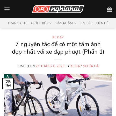
Skip
to
content
TRANG CHỦ
GIỚI THIỆU
SẢN PHẨM
TIN TỨC
LIÊN HỆ
XE ĐẠP
7 nguyên tắc để có một tấm ảnh
đẹp nhất với xe đạp phượt (Phần 1)
POSTED ON
25 THÁNG 4, 2023
BY
XE ĐẠP NGHĨA HẢI
25
Th4