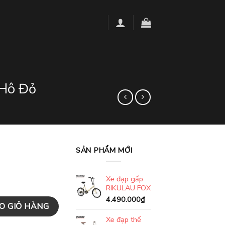
 Hô Đỏ
SẢN PHẨM MỚI
Xe đạp gấp
RIKULAU FOX
4.490.000
₫
ITE - San Hô Đỏ số lượng
O GIỎ HÀNG
Xe đạp thể