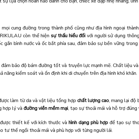
 sự lựa chọn hoàn hảo dành cho bạn, chiếc xe đạp nhẹ nhàng, linh 
o mọi cung đường trong thành phố cũng như địa hình ngoại thành
, RIKULAU còn thể hiện
sự thấu hiểu đối
với người sử dụng thôn
ốc gắn bình nước và ốc bắt phía sau, đảm bảo sự bền vững trong 
đảm bảo độ bám đường tốt và truyền lực mạnh mẽ. Chất liệu và 
năng kiểm soát và ổn định khi di chuyển trên địa hình khó khăn.
ược làm từ da và vật liệu tổng hợp
chất lượng cao
, mang lại độ
g hợp lý và
đường viền mềm mại
, tạo sự thoải mái và hỗ trợ đúng v
ược thiết kế với kích thước và
hình dạng phù hợp
để tạo sự tho
tư thế ngồi thoải mái và phù hợp với từng người lái.