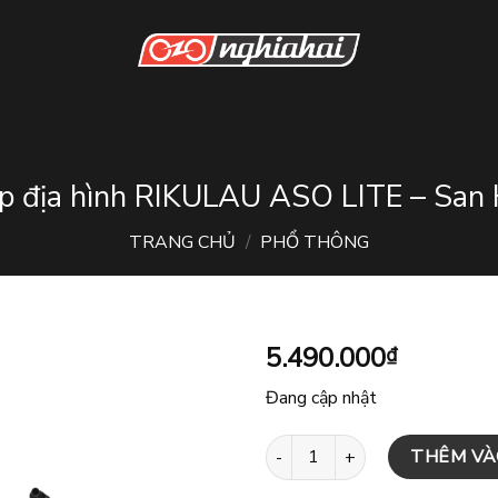
p địa hình RIKULAU ASO LITE – San
TRANG CHỦ
/
PHỔ THÔNG
5.490.000
₫
Đang cập nhật
Xe đạp địa hình RIKULAU ASO L
THÊM VÀ