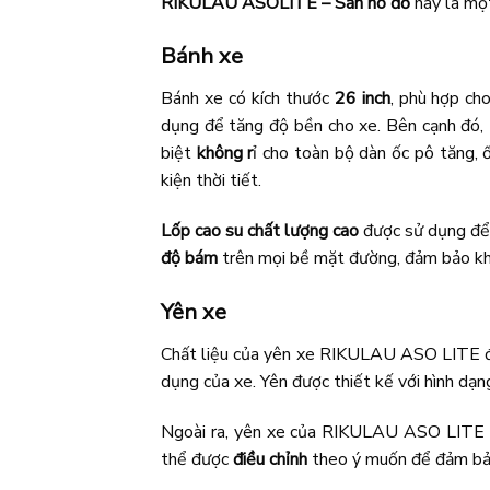
RIKULAU ASOLITE – San hô đỏ
này là một
Bánh xe
Bánh xe có kích thước
26 inch
, phù hợp ch
dụng để tăng độ bền cho xe. Bên cạnh đó
biệt
không r
ỉ cho toàn bộ dàn ốc pô tăng, 
kiện thời tiết.
Lốp cao su
chất lượng cao
được sử dụng để 
độ bám
trên mọi bề mặt đường, đảm bảo khả 
Yên xe
Chất liệu của yên xe RIKULAU ASO LITE đ
dụng của xe. Yên được thiết kế với hình dạn
Ngoài ra, yên xe của RIKULAU ASO LITE đ
thể được
điều chỉnh
theo ý muốn để đảm bảo 