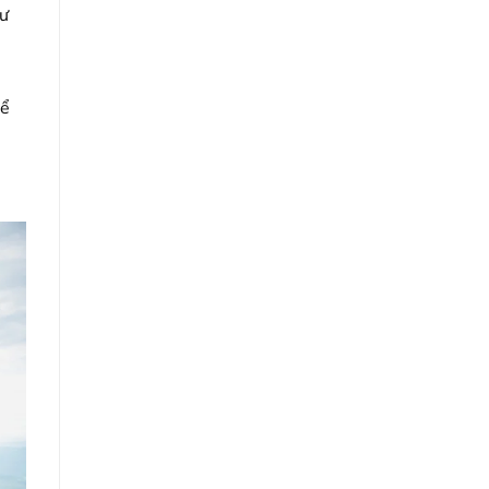
hư
hể