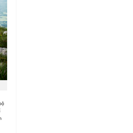
bộ
ể
n