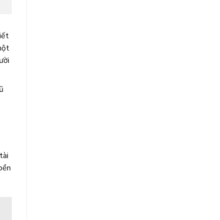
iết
một
ười
ũ
tài
 bền