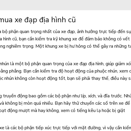
mua xe đạp địa hình cũ
 bộ phận quan trọng nhất của xe đạp, ảnh hưởng trực tiếp đến s
ịa hình cũ, bạn cần kiểm tra kỹ khung xe để đảm bảo không có vết
ỏng nghiêm trọng. Một khung xe bị hư hỏng có thể gây ra những ta
hún là một bộ phận quan trọng của xe đạp địa hình, giúp giảm xó
g bằng phẳng. Bạn cần kiểm tra độ hoạt động của phuộc nhún, xem 
ộc nhún không còn hoạt động tốt, bạn sẽ phải thay thế, điều này 
truyền động bao gồm các bộ phận như líp, xích, và đĩa trước. Nh
 và không bị mòn quá nhiều. Bạn hãy thử chuyển các số trên xe để
oạt động mượt mà hay không, xem có tiếng kêu lạ hoặc bị giật
e là các bộ phận tiếp xúc trực tiếp với mặt đường, vì vậy cần kiể