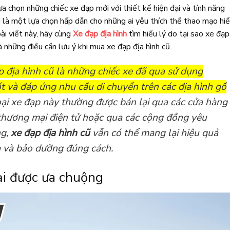
lựa chọn những chiếc xe đạp mới với thiết kế hiện đại và tính năng
ng là một lựa chọn hấp dẫn cho những ai yêu thích thể thao mạo hi
ài viết này, hãy cùng
Xe đạp địa hình
tìm hiểu lý do tại sao xe đạp
à những điều cần lưu ý khi mua xe đạp địa hình cũ.
p địa hình cũ là những chiếc xe đã qua sử dụng
t và đáp ứng nhu cầu di chuyển trên các địa hình gồ
ại xe đạp này thường được bán lại qua các cửa hàng
 thương mại điện tử hoặc qua các cộng đồng yêu
ng,
xe đạp địa hình cũ
vẫn có thể mang lại hiệu quả
a và bảo dưỡng đúng cách.
lại được ưa chuộng