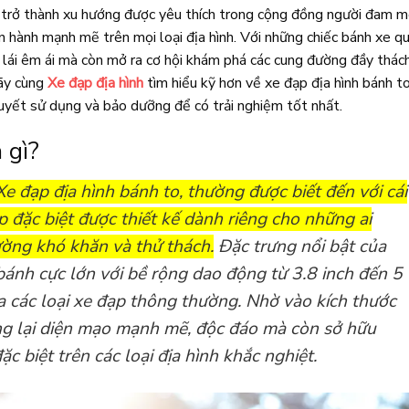
trở thành xu hướng được yêu thích trong cộng đồng người đam 
n hành mạnh mẽ trên mọi loại địa hình. Với những chiếc bánh xe q
c lái êm ái mà còn mở ra cơ hội khám phá các cung đường đầy thác
Hãy cùng
Xe đạp địa hình
tìm hiểu kỹ hơn về xe đạp địa hình bánh to
quyết sử dụng và bảo dưỡng để có trải nghiệm tốt nhất.
 gì?
Xe đạp địa hình bánh to, thường được biết đến với cái
p đặc biệt được thiết kế dành riêng cho những ai
ng khó khăn và thử thách.
Đặc trưng nổi bật của
 bánh cực lớn với bề rộng dao động từ 3.8 inch đến 5
ủa các loại xe đạp thông thường. Nhờ vào kích thước
g lại diện mạo mạnh mẽ, độc đáo mà còn sở hữu
 biệt trên các loại địa hình khắc nghiệt.