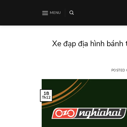
Skip
to
MENU
content
Xe đạp địa hình bánh 
POSTED
18
Th12