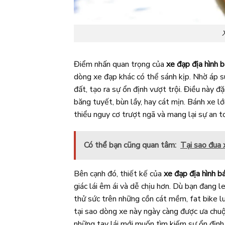
Điểm nhấn quan trọng của
xe đạp địa hình 
dòng xe đạp khác có thể sánh kịp. Nhờ áp su
đất, tạo ra sự ổn định vượt trội. Điều này đ
băng tuyết, bùn lầy, hay cát mịn. Bánh xe l
thiểu nguy cơ trượt ngã và mang lại sự an to
Có thể bạn cũng quan tâm:
Tại sao đua 
Bên cạnh đó, thiết kế của
xe đạp địa hình b
giác lái êm ái và dễ chịu hơn. Dù bạn đang l
thử sức trên những cồn cát mềm, fat bike l
tại sao dòng xe này ngày càng được ưa chuộn
những tay lái mới muốn tìm kiếm sự ổn định 