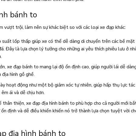
ình bánh to
 vượt trội, làm nên sự khác biệt so với các loại xe đạp khác:
 suất lốp thấp giúp xe có thể dễ dàng di chuyển trên các bề mặt
đá. Đây là lựa chọn lý tưởng cho những ai yêu thích phiêu lưu ở n
.
ớn, xe đạp bánh to mang lại độ ổn định cao, giúp người lái dễ dàn
 địa hình gồ ghề.
y hoạt động như một bộ giảm xóc tự nhiên, giúp hấp thụ lực tác
 êm ái và dễ chịu hơn.
ế thân thiện, xe đạp địa hình bánh to phù hợp cho cả người mới bắ
ổn định và dễ điều khiển khiến nó trở thành lựa chọn tuyệt vời ch
ạp địa hình bánh to