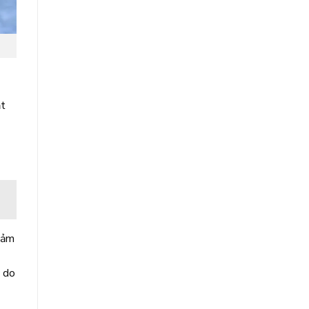
ặt
cảm
ý do