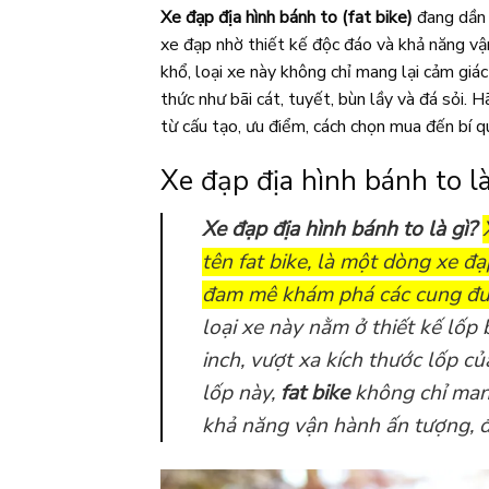
Xe đạp địa hình bánh to (fat bike)
đang dần 
xe đạp nhờ thiết kế độc đáo và khả năng vậ
khổ, loại xe này không chỉ mang lại cảm giá
thức như bãi cát, tuyết, bùn lầy và đá sỏi. 
từ cấu tạo, ưu điểm, cách chọn mua đến bí 
Xe đạp địa hình bánh to là
Xe đạp địa hình bánh to là gì?
tên fat bike, là một dòng xe đạ
đam mê khám phá các cung đườ
loại xe này nằm ở thiết kế lốp
inch, vượt xa kích thước lốp c
lốp này,
fat bike
không chỉ man
khả năng vận hành ấn tượng, đặc