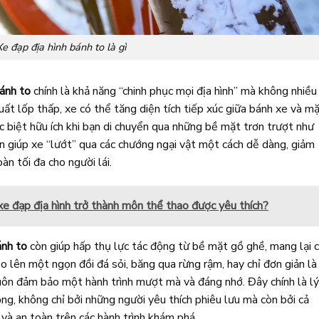
Xe đạp địa hình bánh to là gì
bánh to
chính là khả năng “chinh phục mọi địa hình” mà không nhiều
ất lốp thấp, xe có thể tăng diện tích tiếp xúc giữa bánh xe và m
ặc biệt hữu ích khi bạn di chuyển qua những bề mặt trơn trượt như
ớn giúp xe “lướt” qua các chướng ngại vật một cách dễ dàng, giảm
àn tối đa cho người lái.
xe đạp địa hình trở thành môn thể thao được yêu thích?
ánh to
còn giúp hấp thụ lực tác động từ bề mặt gồ ghề, mang lại 
eo lên một ngọn đồi đá sỏi, băng qua rừng rậm, hay chỉ đơn giản là
uôn đảm bảo một hành trình mượt mà và đáng nhớ. Đây chính là l
g, không chỉ bởi những người yêu thích phiêu lưu mà còn bởi cả
và an toàn trên các hành trình khám phá.