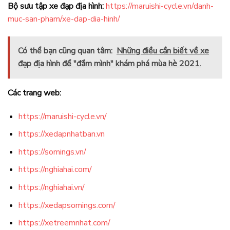
Bộ sưu tập xe đạp địa hình:
https://maruishi-cycle.vn/danh-
muc-san-pham/xe-dap-dia-hinh/
Có thể bạn cũng quan tâm:
Những điều cần biết về xe
đạp địa hình để "đắm mình" khám phá mùa hè 2021.
Các trang web:
https://maruishi-cycle.vn/
https://xedapnhatban.vn
https://somings.vn/
https://nghiahai.com/
https://nghiahai.vn/
https://xedapsomings.com/
https://xetreemnhat.com/