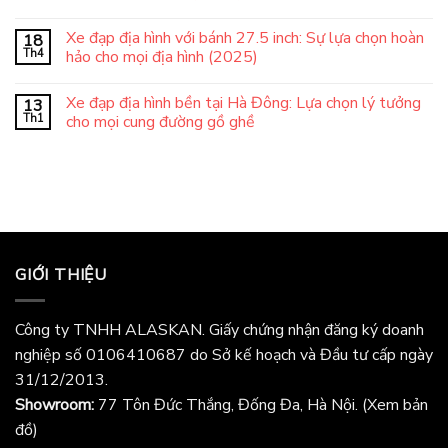
Xe đạp địa hình với bánh 27.5 inch: Sự lựa chọn hoàn
18
Th4
hảo cho mọi địa hình (2025)
Xe đạp địa hình bền tại Hà Đông: Lựa chọn lý tưởng
13
Th1
cho mọi cung đường gồ ghề
GIỚI THIỆU
Công ty TNHH ALASKAN. Giấy chứng nhận đăng ký doanh
nghiệp số 0106410687 do Sở kế hoạch và Đầu tư cấp ngày
31/12/2013.
Showroom:
77 Tôn Đức Thắng, Đống Đa, Hà Nội.
(Xem bản
đồ)