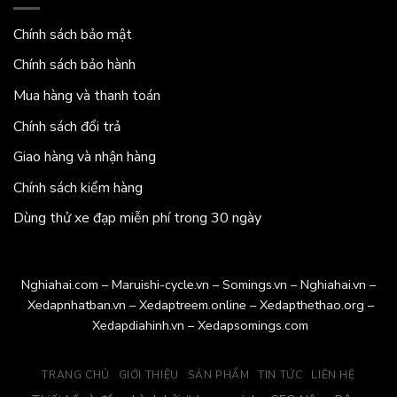
Chính sách bảo mật
Chính sách bảo hành
Mua hàng và thanh toán
Chính sách đổi trả
Giao hàng và nhận hàng
Chính sách kiểm hàng
Dùng thử xe đạp miễn phí trong 30 ngày
Nghiahai.com
–
Maruishi-cycle.vn
–
Somings.vn
–
Nghiahai.vn
–
Xedapnhatban.vn
–
Xedaptreem.online
–
Xedapthethao.org
–
Xedapdiahinh.vn
–
Xedapsomings.com
TRANG CHỦ
GIỚI THIỆU
SẢN PHẨM
TIN TỨC
LIÊN HỆ