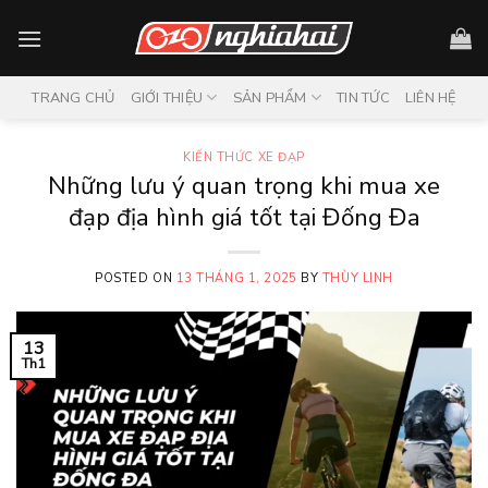
Skip
to
content
TRANG CHỦ
GIỚI THIỆU
SẢN PHẨM
TIN TỨC
LIÊN HỆ
KIẾN THỨC XE ĐẠP
Những lưu ý quan trọng khi mua xe
đạp địa hình giá tốt tại Đống Đa
POSTED ON
13 THÁNG 1, 2025
BY
THÙY LINH
13
Th1