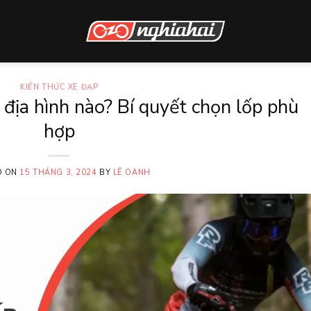
KIẾN THỨC XE ĐẠP
p địa hình nào? Bí quyết chọn lốp phù
hợp
D ON
15 THÁNG 3, 2024
BY
LÊ OANH