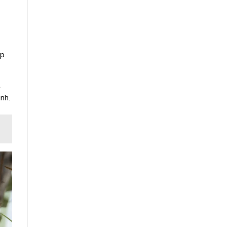
ốp
t
nh.