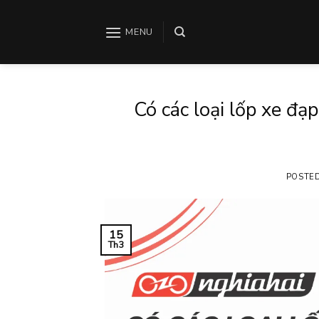
Skip
to
MENU
content
Có các loại lốp xe đạ
POSTE
15
Th3