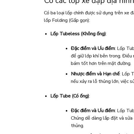
Có các lốp xe đạp địa hìn
Có ba loại lốp chính được sử dụng trên xe 
lốp Folding (Gấp gọn):
Lốp Tubeless (Không ống)
:
Đặc điểm và Ưu điểm
: Lốp Tu
để giữ lớp khí bên trong. Điều
bám tốt hơn trên mặt đường.
Nhược điểm và Hạn chế
: Lốp 
nếu xảy ra lỗ thủng lớn, việc s
Lốp Tube (Có ống)
:
Đặc điểm và Ưu điểm
: Lốp Tub
Chúng dễ dàng lắp đặt và sửa c
thủng.