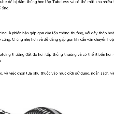
Tube dễ bị đâm thủng hơn lốp Tubeless và có thể mất khá nhiều 
ế ống.
ding là phiên bản gấp gọn của lốp thông thường, với dây thép ho
p cứng. Chúng nhẹ hơn và dễ dàng gấp gọn khi cần vận chuyển hoặ
Folding thường đắt đỏ hơn lốp thông thường và có thể ít bền hơn
.
g, và việc chọn lựa phụ thuộc vào mục đích sử dụng, ngân sách, v