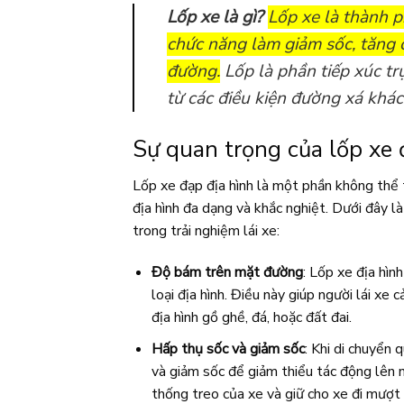
Lốp xe là gì?
Lốp xe là thành p
chức năng làm giảm sốc, tăng 
đường.
Lốp là phần tiếp xúc trự
từ các điều kiện đường xá khác
Sự quan trọng của lốp xe 
Lốp xe đạp địa hình là một phần không thể th
địa hình đa dạng và khắc nghiệt. Dưới đây 
trong trải nghiệm lái xe:
Độ bám trên mặt đường
: Lốp xe địa hìn
loại địa hình. Điều này giúp người lái xe
địa hình gồ ghề, đá, hoặc đất đai.
Hấp thụ sốc và giảm sốc
: Khi di chuyển 
và giảm sốc để giảm thiểu tác động lên ng
thống treo của xe và giữ cho xe đi mượ