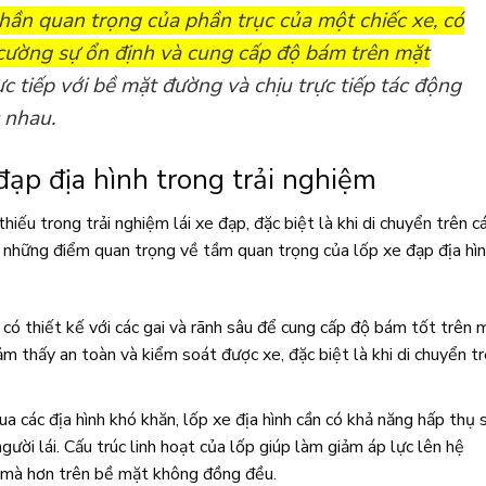
hần quan trọng của phần trục của một chiếc xe, có
cường sự ổn định và cung cấp độ bám trên mặt
c tiếp với bề mặt đường và chịu trực tiếp tác động
 nhau.
đạp địa hình trong trải nghiệm
iếu trong trải nghiệm lái xe đạp, đặc biệt là khi di chuyển trên c
là những điểm quan trọng về tầm quan trọng của lốp xe đạp địa hì
h có thiết kế với các gai và rãnh sâu để cung cấp độ bám tốt trên 
 cảm thấy an toàn và kiểm soát được xe, đặc biệt là khi di chuyển t
qua các địa hình khó khăn, lốp xe địa hình cần có khả năng hấp thụ 
ười lái. Cấu trúc linh hoạt của lốp giúp làm giảm áp lực lên hệ
t mà hơn trên bề mặt không đồng đều.