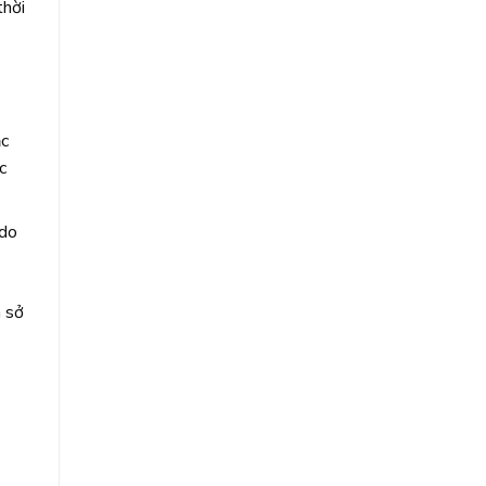
thời
ặc
c
 do
à sở