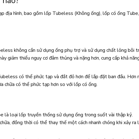
h nào?
đạp địa hình, bao gồm lốp Tubeless (Không ống), lốp có ống Tube,
beless không cần sử dụng ống phụ trợ và sử dụng chất lỏng bôi t
 này giảm thiểu nguy cơ đâm thủng và nặng hơn, cung cấp khả năn
Tubeless có thể phức tạp và đắt đỏ hơn để lắp đặt ban đầu. Hơn 
ửa chữa có thể phức tạp hơn so với lốp có ống.
e là loại lốp truyền thống sử dụng ống trong suốt vài thập kỷ.
hữa, đồng thời có thể thay thế một cách nhanh chóng khi xảy ra 