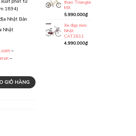
xuất phát từ
thao Triangle
MX
ăm 1894)
5.990.000
₫
 địa Nhật Bản
Xe đạp mini
ại Nhật
Nhật
CAT2611
4.990.000
₫
i.com
–
n.vn
–
ỏ số lượng
O GIỎ HÀNG