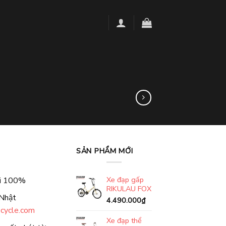
SẢN PHẨM MỚI
Xe đạp gấp
ới 100%
RIKULAU FOX
 Nhật
4.490.000
₫
-cycle.com
Xe đạp thể