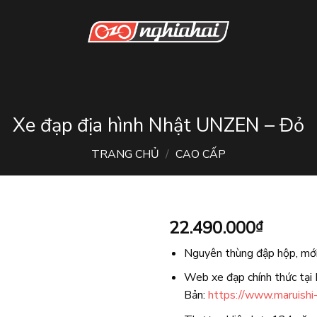
Xe đạp địa hình Nhật UNZEN – Đỏ
TRANG CHỦ
/
CAO CẤP
22.490.000
₫
Nguyên thùng đập hộp, m
Web xe đạp chính thức tại
Bản:
https://www.maruishi