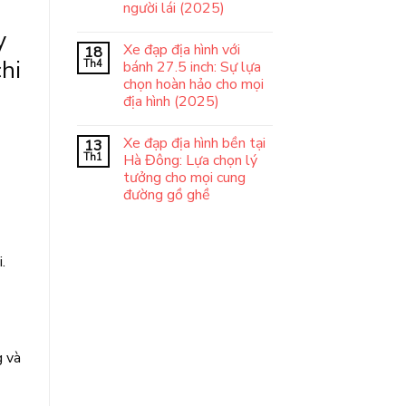
người lái (2025)
y
Xe đạp địa hình với
18
hi
Th4
bánh 27.5 inch: Sự lựa
chọn hoàn hảo cho mọi
địa hình (2025)
Xe đạp địa hình bền tại
13
Th1
Hà Đông: Lựa chọn lý
tưởng cho mọi cung
đường gồ ghề
.
g và