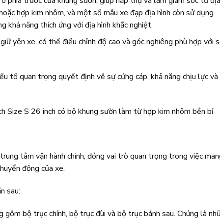
 ở phía trước của khung sườn, giúp hấp thụ và làm giảm sốc từ đị
hoặc hợp kim nhôm, và một số mẫu xe đạp địa hình còn sử dụng
g khả năng thích ứng với địa hình khắc nghiệt.
giữ yên xe, có thể điều chỉnh độ cao và góc nghiêng phù hợp với 
 tố quan trọng quyết định về sự cứng cáp, khả năng chịu lực và
h Size S 26 inch có bộ khung sườn làm từ hợp kim nhôm bền bỉ
trung tâm vận hành chính, đóng vai trò quan trọng trong việc man
chuyển động của xe.
n sau:
 gồm bộ trục chính, bộ trục đùi và bộ trục bánh sau. Chúng là nh