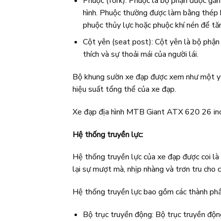
Phuộc (fork): Phuộc là bộ phận được gắn
hình. Phuộc thường được làm bằng thép 
phuộc thủy lực hoặc phuộc khí nén để tăn
Cột yên (seat post): Cột yên là bộ phận 
thích và sự thoải mái của người lái.
Bộ khung sườn xe đạp được xem như một yếu
hiệu suất tổng thể của xe đạp.
Xe đạp địa hình MTB Giant ATX 620 26 inc
Hệ thống truyền lực:
Hệ thống truyền lực của xe đạp được coi là 
lại sự mượt mà, nhịp nhàng và trơn tru cho 
Hệ thống truyền lực bao gồm các thành phầ
Bộ trục truyền động: Bộ trục truyền động