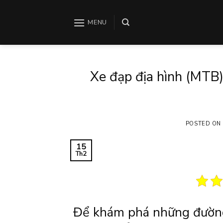
Skip
to
MENU
content
Xe đạp địa hình (MTB)
POSTED ON
15
Th2
Để khám phá những đường