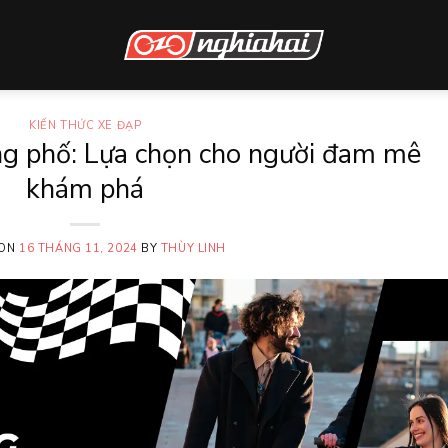
KIẾN THỨC XE ĐẠP
ng phố: Lựa chọn cho người đam mê
khám phá
 ON
16 THÁNG 11, 2024
BY
THÙY LINH