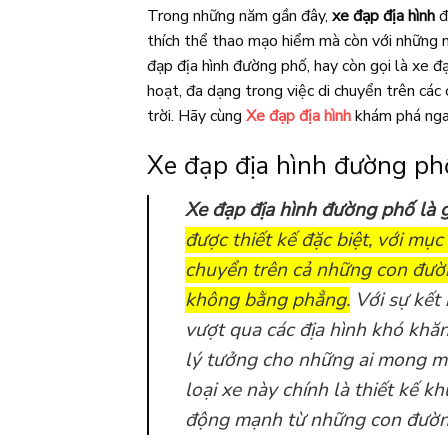
Trong những năm gần đây,
xe đạp địa hình
đ
thích thể thao mạo hiểm mà còn với những 
đạp địa hình đường phố, hay còn gọi là xe đạ
hoạt, đa dạng trong việc di chuyển trên cá
trời. Hãy cùng
Xe đạp địa hình
khám phá ngay
Xe đạp địa hình đường phố
Xe đạp địa hình đường phố là g
được thiết kế đặc biệt, với mục 
chuyển trên cả những con đườn
không bằng phẳng.
Với sự kết
vượt qua các địa hình khó khă
lý tưởng cho những ai mong mu
loại xe này chính là thiết kế k
động mạnh từ những con đường 