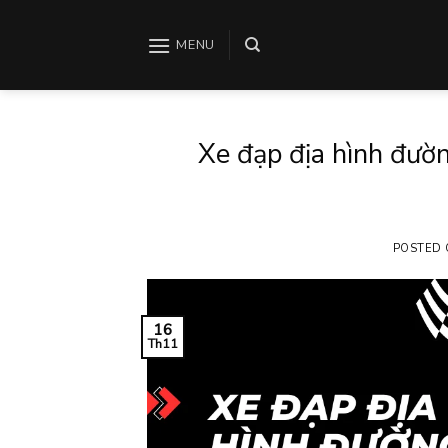
Skip
to
MENU
content
Xe đạp địa hình đườ
POSTED
16
Th11