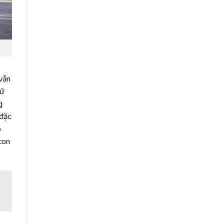
vẫn
sử
g
đặc
p
con