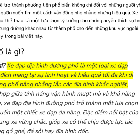
ã trở thành phương tiện phổ biến không chỉ đối với những người y
người muốn tìm một cách vận động nhẹ nhàng nhưng hiệu quả. Xe
p thể thao, là một lựa chọn lý tưởng cho những ai yêu thích sự li
c cung đường khác nhau từ thành phố cho đến những khu vực ngoài
 trong bài viết này.
 là gì?
ì?
Xe đạp địa hình đường phố là một loại xe đạp
đích mang lại sự linh hoạt và hiệu quả tối đa khi di
g phố bằng phẳng lẫn các địa hình khắc nghiệt,
 hợp giữa tính năng vận hành mượt mà và khả năng
n, xe đạp địa hình đường phố trở thành một lựa chọn
ốn một chiếc xe đạp đa năng. Đặc điểm nổi bật của
hung xe vững chắc, giúp xe có thể chịu được lực tác
gồ ghề, đá sỏi hay địa hình dốc.