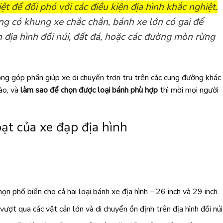
iệt để đối phó với các điều kiện địa hình khắc nghiệt.
ng có khung xe chắc chắn, bánh xe lớn có gai để
 địa hình đồi núi, đất đá, hoặc các đường mòn rừng
ọng góp phần giúp xe di chuyển trơn tru trên các cung đường khác
ào, và
làm sao để chọn được loại bánh phù hợp
thì mời mọi người
oạt của xe đạp địa hình
n phổ biến cho cả hai loại bánh xe địa hình – 26 inch và 29 inch.
vượt qua các vật cản lớn và di chuyển ổn định trên địa hình đồi núi