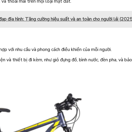
 và thoải mái trên mọi loại mặt đất.
đạp địa hình: Tăng cường hiệu suất và an toàn cho người lái (202
 hợp với nhu cầu và phong cách điều khiển của mỗi người.
iện và thiết bị đi kèm, như giỏ đựng đồ, bình nước, đèn pha, và bảo