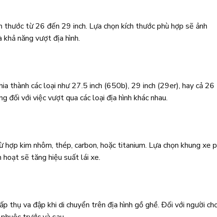
h thước từ 26 đến 29 inch. Lựa chọn kích thước phù hợp sẽ ảnh
à khả năng vượt địa hình.
ia thành các loại như 27.5 inch (650b), 29 inch (29er), hay cả 26
ng đối với việc vượt qua các loại địa hình khác nhau.
ừ hợp kim nhôm, thép, carbon, hoặc titanium. Lựa chọn khung xe 
h hoạt sẽ tăng hiệu suất lái xe.
p thụ va đập khi di chuyển trên địa hình gồ ghề. Đối với người chơ
h phuộc trước và sau.