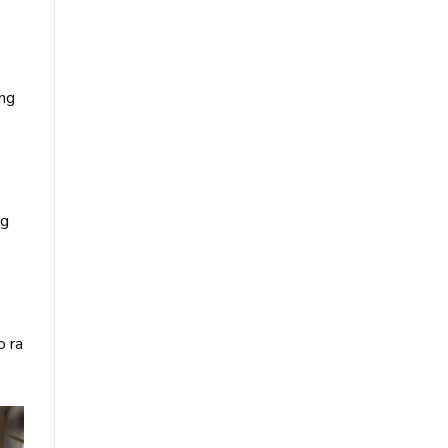
ăng
ng
o ra