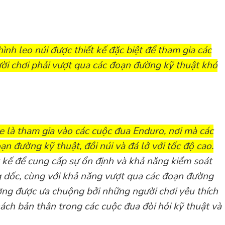
hình leo núi được thiết kế đặc biệt để tham gia các
ời chơi phải vượt qua các đoạn đường kỹ thuật khó
e là tham gia vào các cuộc đua Enduro, nơi mà các
ạn đường kỹ thuật, đồi núi và đá lở với tốc độ cao.
 kế để cung cấp sự ổn định và khả năng kiểm soát
 dốc, cùng với khả năng vượt qua các đoạn đường
ng được ưa chuộng bởi những người chơi yêu thích
ch bản thân trong các cuộc đua đòi hỏi kỹ thuật và