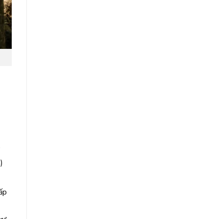
.
)
ấp