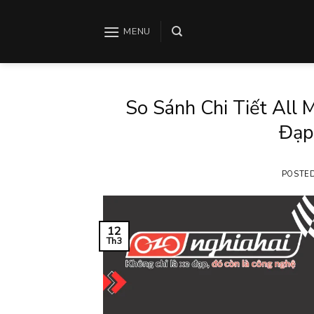
Skip
to
MENU
content
So Sánh Chi Tiết All 
Đạp
POSTE
12
Th3