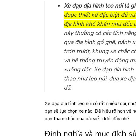
Xe đạp địa hình leo núi là gì
được thiết kế đặc biệt để vư
địa hình khó khăn như dốc 
này thường có các tính năng
qua địa hình gồ ghề, bánh 
trơn trượt, khung xe chắc c
và hệ thống truyền động m
xuống dốc. Xe đạp địa hình
thao như leo núi, đua xe đị
dã.
Xe đạp địa hình leo núi có rất nhiều loại, như
bạn sẽ lựa chọn xe nào. Để hiểu rõ hơn về ha
bạn tham khảo qua bài viết dưới đây nhé.
Định nghĩa và mục đích s