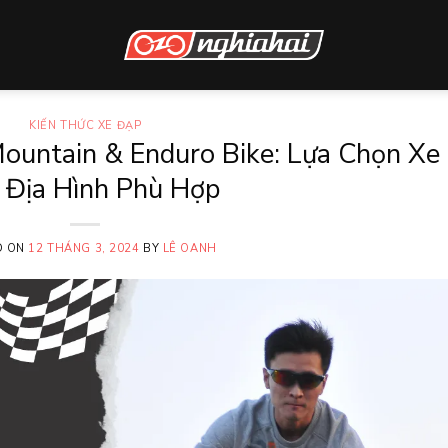
KIẾN THỨC XE ĐẠP
Mountain & Enduro Bike: Lựa Chọn Xe
 Địa Hình Phù Hợp
D ON
12 THÁNG 3, 2024
BY
LÊ OANH