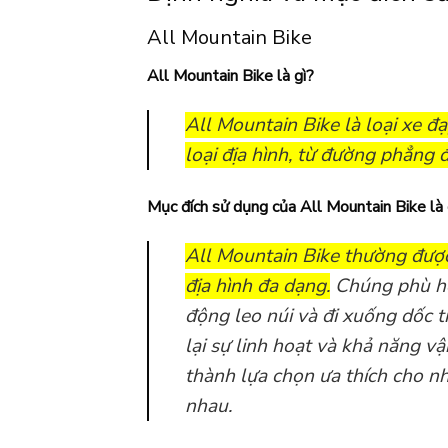
All Mountain Bike
All Mountain Bike là gì?
All Mountain Bike là loại xe đạ
loại địa hình, từ đường phẳng 
Mục đích sử dụng của All Mountain Bike là 
All Mountain Bike thường được
địa hình đa dạng.
Chúng phù hợ
động leo núi và đi xuống dốc 
lại sự linh hoạt và khả năng vậ
thành lựa chọn ưa thích cho n
nhau.