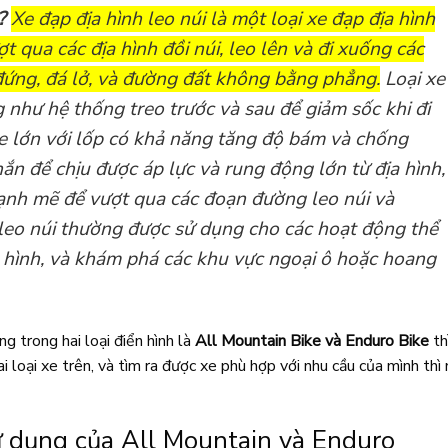
?
Xe đạp địa hình leo núi là một loại xe đạp địa hình
ợt qua các địa hình đồi núi, leo lên và đi xuống các
đứng, đá lở, và đường đất không bằng phẳng.
Loại xe
 như hệ thống treo trước và sau để giảm sốc khi đi
xe lớn với lốp có khả năng tăng độ bám và chống
hắn để chịu được áp lực và rung động lớn từ địa hình,
ạnh mẽ để vượt qua các đoạn đường leo núi và
 leo núi thường được sử dụng cho các hoạt động thể
a hình, và khám phá các khu vực ngoại ô hoặc hoang
ng trong hai loại điển hình là
All Mountain Bike và Enduro Bike
th
i loại xe trên, và tìm ra được xe phù hợp với nhu cầu của mình thì
ử dụng của All Mountain và Enduro