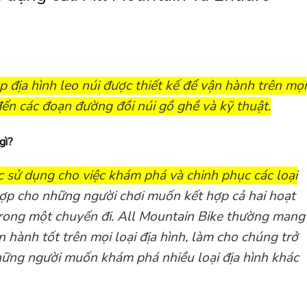
p địa hình leo núi được thiết kế để vận hành trên mọi
đến các đoạn đường đồi núi gồ ghề và kỹ thuật.
gì?
 sử dụng cho việc khám phá và chinh phục các loại
p cho những người chơi muốn kết hợp cả hai hoạt
trong một chuyến đi. All Mountain Bike thường mang
n hành tốt trên mọi loại địa hình, làm cho chúng trở
hững người muốn khám phá nhiều loại địa hình khác