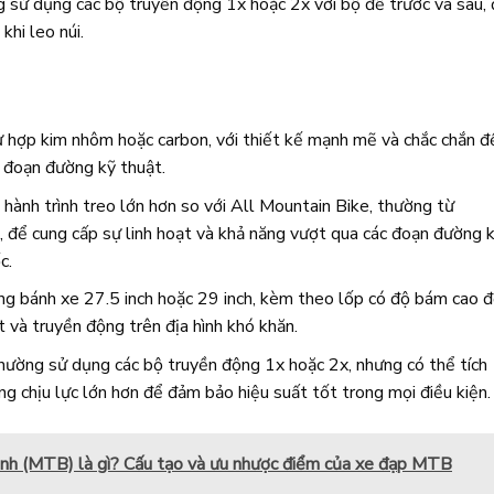
 sử dụng các bộ truyền động 1x hoặc 2x với bộ đề trước và sau,
khi leo núi.
 hợp kim nhôm hoặc carbon, với thiết kế mạnh mẽ và chắc chắn đ
c đoạn đường kỹ thuật.
 hành trình treo lớn hơn so với All Mountain Bike, thường từ
 cung cấp sự linh hoạt và khả năng vượt qua các đoạn đường 
c.
ng bánh xe 27.5 inch hoặc 29 inch, kèm theo lốp có độ bám cao 
 và truyền động trên địa hình khó khăn.
hường sử dụng các bộ truyền động 1x hoặc 2x, nhưng có thể tích
ng chịu lực lớn hơn để đảm bảo hiệu suất tốt trong mọi điều kiện.
ình (MTB) là gì? Cấu tạo và ưu nhược điểm của xe đạp MTB