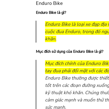
Enduro Bike
Enduro Bike là gì?
Enduro Bike là loại xe đạp địa 
cuộc đua Enduro, trong đó ngư
khăn.
Mục đích sử dụng của Enduro Bike là gì?
Mục đích chính của Enduro Bik
tay đua phải đối mặt với các đo
Enduro Bike thường được thiết
tốt trên các đoạn đường xuống
kỹ thuật khó khăn. Chúng thườ
cảm giác mạnh và muốn thử thá
sức mạnh.