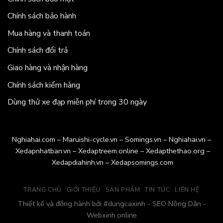
Chính sách bảo hành
Mua hàng và thanh toán
Chính sách đổi trả
Giao hàng và nhận hàng
Chính sách kiểm hàng
Dùng thử xe đạp miễn phí trong 30 ngày
Nghiahai.com
–
Maruishi-cycle.vn
–
Somings.vn
–
Nghiahai.vn
–
Xedapnhatban.vn
–
Xedaptreem.online
–
Xedapthethao.org
–
Xedapdiahinh.vn
–
Xedapsomings.com
TRANG CHỦ
GIỚI THIỆU
SẢN PHẨM
TIN TỨC
LIÊN HỆ
Thiết kế và đồng hành bởi
#dungcaxinh
-
SEO Nông Dân
-
Webxinh.online