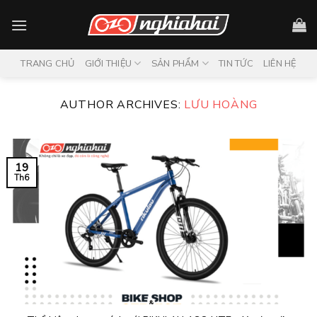
Skip
to
content
TRANG CHỦ
GIỚI THIỆU
SẢN PHẨM
TIN TỨC
LIÊN HỆ
AUTHOR ARCHIVES:
LƯU HOÀNG
19
Th6