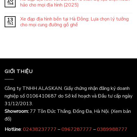
Th4
hảo cho mọi địa hình (2025)
Xe đạp địa hình bền tại Hà Đông: Lựa chọn lý tưởng
13
Th1
cho mọi cung đường gồ ghề
GIỚI THIỆU
Công ty TNHH ALASKAN. Giấy chứng nhận đăng ký doanh
nghiệp số 0106410687 do Sở kế hoạch và Đầu tư cấp ngày
31/12/2013.
Showroom:
77 Tôn Đức Thắng, Đống Đa, Hà Nội.
(Xem bản
đồ)
Hotline
:
02438237777
–
0967287777
–
0389988777