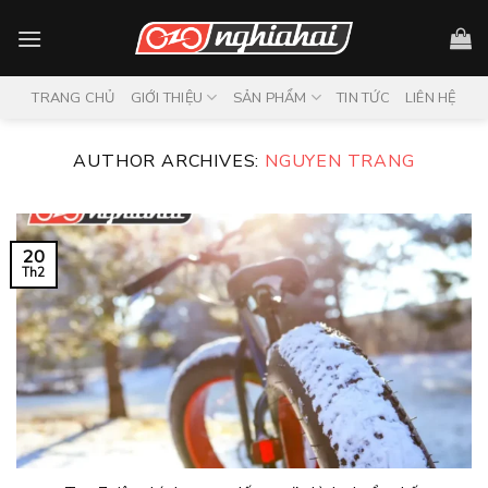
Skip
to
content
TRANG CHỦ
GIỚI THIỆU
SẢN PHẨM
TIN TỨC
LIÊN HỆ
AUTHOR ARCHIVES:
NGUYEN TRANG
20
Th2