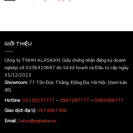
GIỚI THIỆU
Công ty TNHH ALASKAN. Giấy chứng nhận đăng ký doanh
nghiệp số 0106410687 do Sở kế hoạch và Đầu tư cấp ngày
31/12/2013.
Showroom:
77 Tôn Đức Thắng, Đống Đa, Hà Nội.
(Xem bản
đồ)
Hotline
:
02438237777
–
0967287777
–
0389988777
Giao dịch đại lý
:
0974867486
Email:
Sales@nghiahai.vn