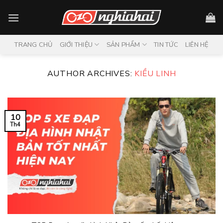
Skip
to
content
TRANG CHỦ
GIỚI THIỆU
SẢN PHẨM
TIN TỨC
LIÊN HỆ
AUTHOR ARCHIVES:
KIỀU LINH
10
Th4